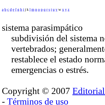
a
b
c
d
e
f
g
h
i
j k
l
m
n
o
p
q
r
s
t
u
v
w
x
y
z
sistema parasimpático
subdivisión del sistema 
vertebrados; generalmente
restablece el estado norm
emergencias o estrés.
Copyright © 2007
Editoria
-
Términos de uso