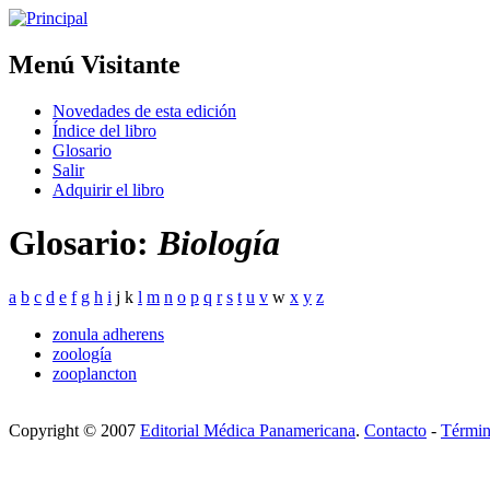
Menú Visitante
Novedades de esta edición
Índice del libro
Glosario
Salir
Adquirir el libro
Glosario:
Biología
a
b
c
d
e
f
g
h
i
j k
l
m
n
o
p
q
r
s
t
u
v
w
x
y
z
zonula adherens
zoología
zooplancton
Copyright © 2007
Editorial Médica Panamericana
.
Contacto
-
Términ