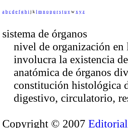
a
b
c
d
e
f
g
h
i
j k
l
m
n
o
p
q
r
s
t
u
v
w
x
y
z
sistema de órganos
nivel de organización en
involucra la existencia d
anatómica de órganos div
constitución histológica 
digestivo, circulatorio, re
Copyright © 2007
Editoria