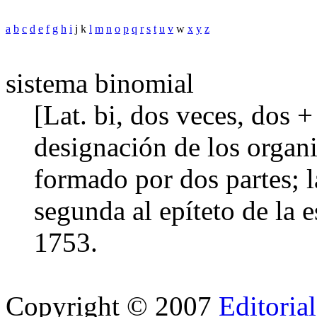
a
b
c
d
e
f
g
h
i
j k
l
m
n
o
p
q
r
s
t
u
v
w
x
y
z
sistema binomial
[Lat. bi, dos veces, dos 
designación de los organi
formado por dos partes; l
segunda al epíteto de la 
1753.
Copyright © 2007
Editoria