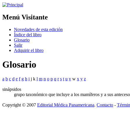
Menú Visitante
Novedades de esta edición
Índice del libro
Glosario
Salir
Adquirir el libro
Glosario
a
b
c
d
e
f
g
h
i
j k
l
m
n
o
p
q
r
s
t
u
v
w
x
y
z
sinápsidos
grupo taxonómico que incluye a los mamíferos y a sus antecesor
Copyright © 2007
Editorial Médica Panamericana
.
Contacto
-
Términ