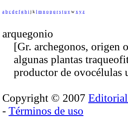
a
b
c
d
e
f
g
h
i
j k
l
m
n
o
p
q
r
s
t
u
v
w
x
y
z
arquegonio
[Gr. archegonos, origen o 
algunas plantas traqueofi
productor de ovocélulas u
Copyright © 2007
Editoria
-
Términos de uso