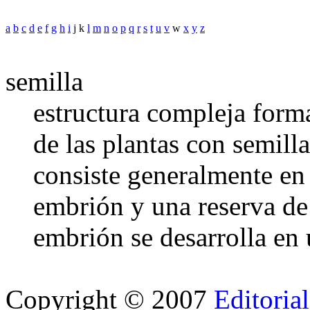
a
b
c
d
e
f
g
h
i
j k
l
m
n
o
p
q
r
s
t
u
v
w
x
y
z
semilla
estructura compleja form
de las plantas con semill
consiste generalmente en
embrión y una reserva de 
embrión se desarrolla en
Copyright © 2007
Editoria