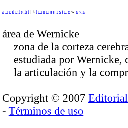
a
b
c
d
e
f
g
h
i
j k
l
m
n
o
p
q
r
s
t
u
v
w
x
y
z
área de Wernicke
zona de la corteza cerebr
estudiada por Wernicke, 
la articulación y la comp
Copyright © 2007
Editoria
-
Términos de uso