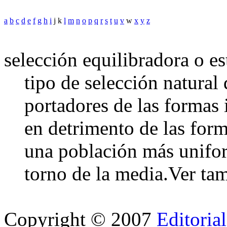
a
b
c
d
e
f
g
h
i
j k
l
m
n
o
p
q
r
s
t
u
v
w
x
y
z
selección equilibradora o es
tipo de selección natural
portadores de las formas 
en detrimento de las for
una población más unifo
torno de la media.
Ver ta
Copyright © 2007
Editoria