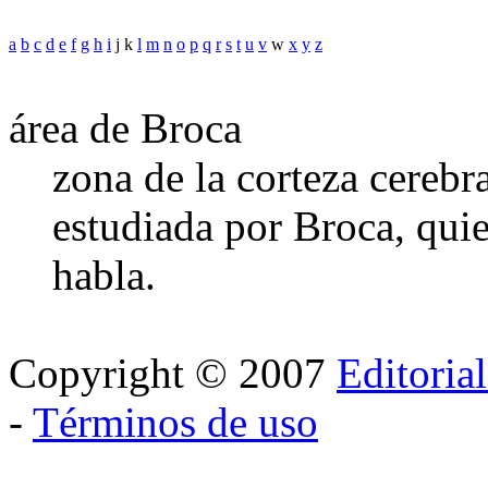
a
b
c
d
e
f
g
h
i
j k
l
m
n
o
p
q
r
s
t
u
v
w
x
y
z
área de Broca
zona de la corteza cerebr
estudiada por Broca, qui
habla.
Copyright © 2007
Editoria
-
Términos de uso