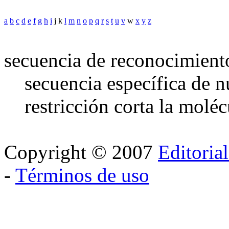
a
b
c
d
e
f
g
h
i
j k
l
m
n
o
p
q
r
s
t
u
v
w
x
y
z
secuencia de reconocimient
secuencia específica de n
restricción corta la mol
Copyright © 2007
Editoria
-
Términos de uso