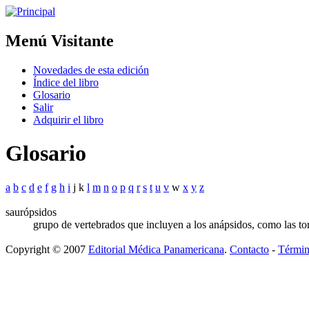
Menú Visitante
Novedades de esta edición
Índice del libro
Glosario
Salir
Adquirir el libro
Glosario
a
b
c
d
e
f
g
h
i
j k
l
m
n
o
p
q
r
s
t
u
v
w
x
y
z
saurópsidos
grupo de vertebrados que incluyen a los anápsidos, como las tortu
Copyright © 2007
Editorial Médica Panamericana
.
Contacto
-
Términ