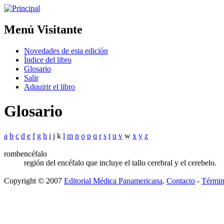
Menú Visitante
Novedades de esta edición
Índice del libro
Glosario
Salir
Adquirir el libro
Glosario
a
b
c
d
e
f
g
h
i
j k
l
m
n
o
p
q
r
s
t
u
v
w
x
y
z
rombencéfalo
región del encéfalo que incluye el tallo cerebral y el cerebelo.
Copyright © 2007
Editorial Médica Panamericana
.
Contacto
-
Términ