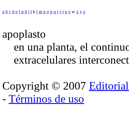
a
b
c
d
e
f
g
h
i
j k
l
m
n
o
p
q
r
s
t
u
v
w
x
y
z
apoplasto
en una planta, el continu
extracelulares interconec
Copyright © 2007
Editoria
-
Términos de uso