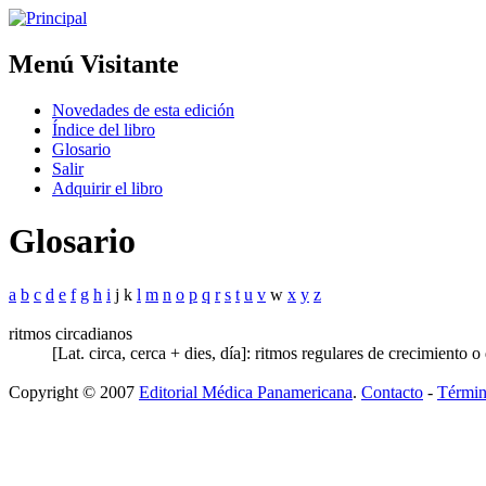
Menú Visitante
Novedades de esta edición
Índice del libro
Glosario
Salir
Adquirir el libro
Glosario
a
b
c
d
e
f
g
h
i
j k
l
m
n
o
p
q
r
s
t
u
v
w
x
y
z
ritmos circadianos
[Lat. circa, cerca + dies, día]: ritmos regulares de crecimiento
Copyright © 2007
Editorial Médica Panamericana
.
Contacto
-
Términ