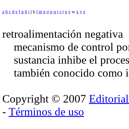
a
b
c
d
e
f
g
h
i
j k
l
m
n
o
p
q
r
s
t
u
v
w
x
y
z
retroalimentación negativa
mecanismo de control por
sustancia inhibe el proce
también conocido como in
Copyright © 2007
Editoria
-
Términos de uso