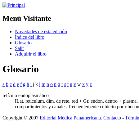
Menú Visitante
Novedades de esta edición
Índice del libro
Glosario
Salir
Adquirir el libro
Glosario
a
b
c
d
e
f
g
h
i
j k
l
m
n
o
p
q
r
s
t
u
v
w
x
y
z
retículo endoplasmático
[Lat. reticulum, dim. de rete, red + Gr. endon, dentro + plasma,
compartimientos y canales; frecuentemente cubierto por ribos
Copyright © 2007
Editorial Médica Panamericana
.
Contacto
-
Términ