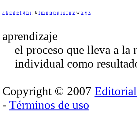
a
b
c
d
e
f
g
h
i
j k
l
m
n
o
p
q
r
s
t
u
v
w
x
y
z
aprendizaje
el proceso que lleva a l
individual como resultado
Copyright © 2007
Editoria
-
Términos de uso