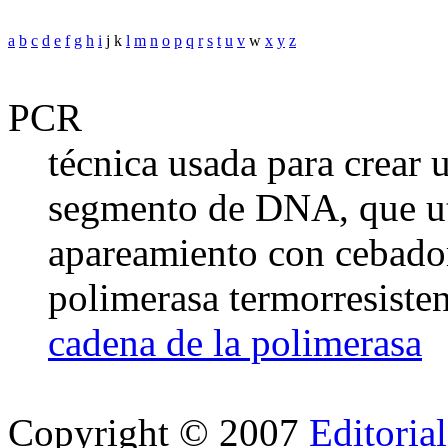
a
b
c
d
e
f
g
h
i
j k
l
m
n
o
p
q
r
s
t
u
v
w
x
y
z
PCR
técnica usada para crear
segmento de DNA, que uti
apareamiento con cebado
polimerasa termorresisten
cadena de la polimerasa
Copyright © 2007
Editoria