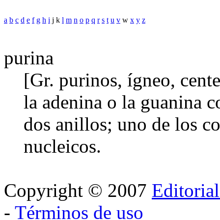
a
b
c
d
e
f
g
h
i
j k
l
m
n
o
p
q
r
s
t
u
v
w
x
y
z
purina
[Gr. purinos, ígneo, cent
la adenina o la guanina co
dos anillos; uno de los c
nucleicos.
Copyright © 2007
Editoria
-
Términos de uso