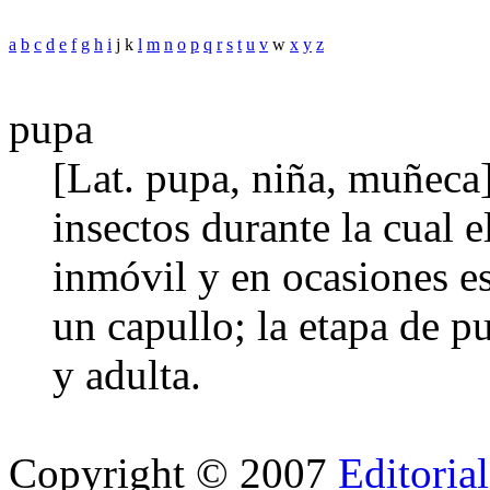
a
b
c
d
e
f
g
h
i
j k
l
m
n
o
p
q
r
s
t
u
v
w
x
y
z
pupa
[Lat. pupa, niña, muñeca]
insectos durante la cual 
inmóvil y en ocasiones e
un capullo; la etapa de pu
y adulta.
Copyright © 2007
Editoria