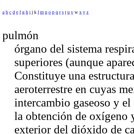
a
b
c
d
e
f
g
h
i
j k
l
m
n
o
p
q
r
s
t
u
v
w
x
y
z
pulmón
órgano del sistema respir
superiores (aunque apare
Constituye una estructura
aeroterrestre en cuyas m
intercambio gaseoso y el 
la obtención de oxígeno y
exterior del dióxido de c