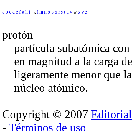
a
b
c
d
e
f
g
h
i
j k
l
m
n
o
p
q
r
s
t
u
v
w
x
y
z
protón
partícula subatómica con 
en magnitud a la carga d
ligeramente menor que la
núcleo atómico.
Copyright © 2007
Editoria
-
Términos de uso