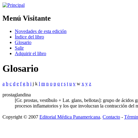
Menú Visitante
Novedades de esta edición
Índice del libro
Glosario
Salir
Adquirir el libro
Glosario
a
b
c
d
e
f
g
h
i
j k
l
m
n
o
p
q
r
s
t
u
v
w
x
y
z
prostaglandina
[Gr. prostas, vestíbulo + Lat. glans, bellotas]: grupo de ácid
procesos inflamatorios y los que involucran la contracción del 
Copyright © 2007
Editorial Médica Panamericana
.
Contacto
-
Términ