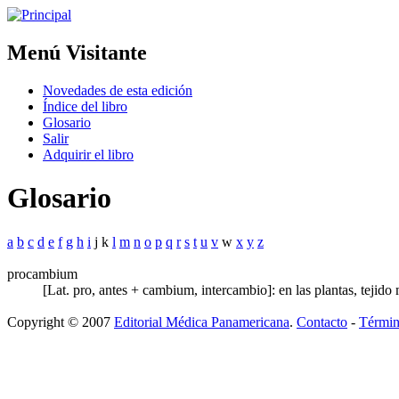
Menú Visitante
Novedades de esta edición
Índice del libro
Glosario
Salir
Adquirir el libro
Glosario
a
b
c
d
e
f
g
h
i
j k
l
m
n
o
p
q
r
s
t
u
v
w
x
y
z
procambium
[Lat. pro, antes + cambium, intercambio]: en las plantas, tejid
Copyright © 2007
Editorial Médica Panamericana
.
Contacto
-
Términ