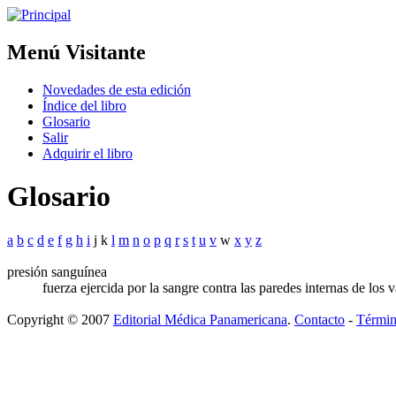
Menú Visitante
Novedades de esta edición
Índice del libro
Glosario
Salir
Adquirir el libro
Glosario
a
b
c
d
e
f
g
h
i
j k
l
m
n
o
p
q
r
s
t
u
v
w
x
y
z
presión sanguínea
fuerza ejercida por la sangre contra las paredes internas de los 
Copyright © 2007
Editorial Médica Panamericana
.
Contacto
-
Términ