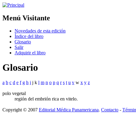
Menú Visitante
Novedades de esta edición
Índice del libro
Glosario
Salir
Adquirir el libro
Glosario
a
b
c
d
e
f
g
h
i
j k
l
m
n
o
p
q
r
s
t
u
v
w
x
y
z
polo vegetal
región del embrión rica en vitelo.
Copyright © 2007
Editorial Médica Panamericana
.
Contacto
-
Términ