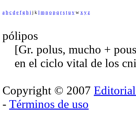
a
b
c
d
e
f
g
h
i
j k
l
m
n
o
p
q
r
s
t
u
v
w
x
y
z
pólipos
[Gr. polus, mucho + pous, 
en el ciclo vital de los cn
Copyright © 2007
Editoria
-
Términos de uso