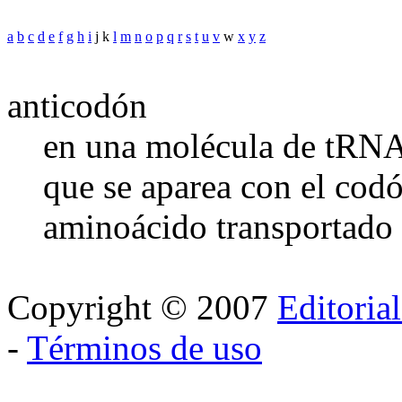
a
b
c
d
e
f
g
h
i
j k
l
m
n
o
p
q
r
s
t
u
v
w
x
y
z
anticodón
en una molécula de tRNA,
que se aparea con el cod
aminoácido transportado 
Copyright © 2007
Editoria
-
Términos de uso