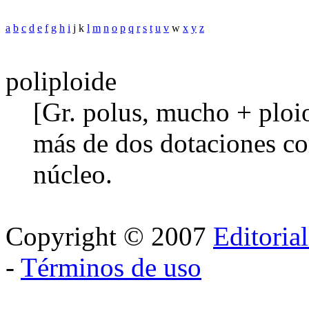
a
b
c
d
e
f
g
h
i
j k
l
m
n
o
p
q
r
s
t
u
v
w
x
y
z
poliploide
[Gr. polus, mucho + ploi
más de dos dotaciones c
núcleo.
Copyright © 2007
Editoria
-
Términos de uso