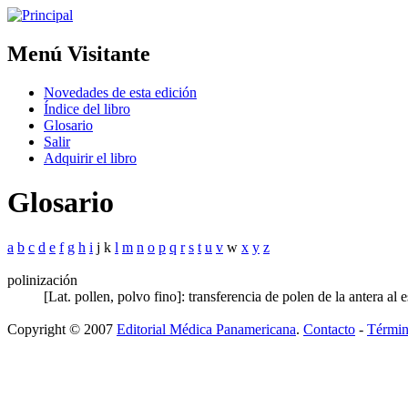
Menú Visitante
Novedades de esta edición
Índice del libro
Glosario
Salir
Adquirir el libro
Glosario
a
b
c
d
e
f
g
h
i
j k
l
m
n
o
p
q
r
s
t
u
v
w
x
y
z
polinización
[Lat. pollen, polvo fino]: transferencia de polen de la antera al 
Copyright © 2007
Editorial Médica Panamericana
.
Contacto
-
Términ