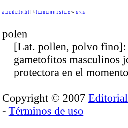
a
b
c
d
e
f
g
h
i
j k
l
m
n
o
p
q
r
s
t
u
v
w
x
y
z
polen
[Lat. pollen, polvo fino]:
gametofitos masculinos j
protectora en el momento 
Copyright © 2007
Editoria
-
Términos de uso