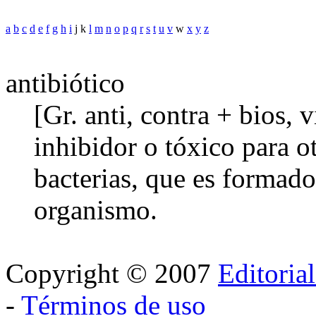
a
b
c
d
e
f
g
h
i
j k
l
m
n
o
p
q
r
s
t
u
v
w
x
y
z
antibiótico
[Gr. anti, contra + bios,
inhibidor o tóxico para ot
bacterias, que es formad
organismo.
Copyright © 2007
Editoria
-
Términos de uso