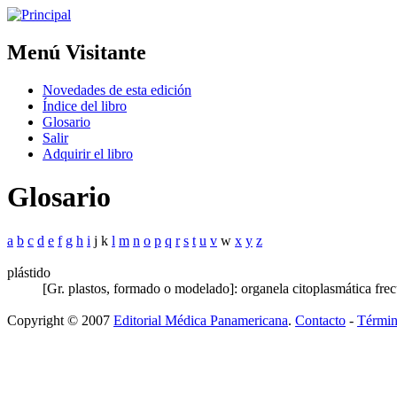
Menú Visitante
Novedades de esta edición
Índice del libro
Glosario
Salir
Adquirir el libro
Glosario
a
b
c
d
e
f
g
h
i
j k
l
m
n
o
p
q
r
s
t
u
v
w
x
y
z
plástido
[Gr. plastos, formado o modelado]: organela citoplasmática frec
Copyright © 2007
Editorial Médica Panamericana
.
Contacto
-
Términ