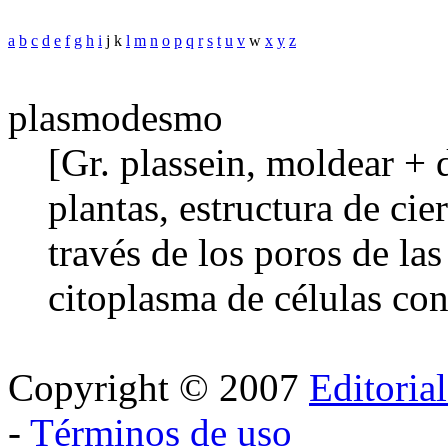
a
b
c
d
e
f
g
h
i
j k
l
m
n
o
p
q
r
s
t
u
v
w
x
y
z
plasmodesmo
[Gr. plassein, moldear + 
plantas, estructura de ci
través de los poros de las
citoplasma de células con
Copyright © 2007
Editoria
-
Términos de uso