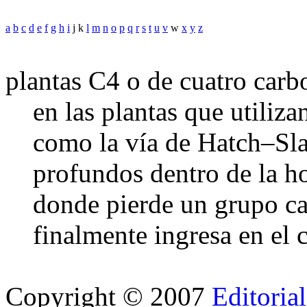
a
b
c
d
e
f
g
h
i
j k
l
m
n
o
p
q
r
s
t
u
v
w
x
y
z
plantas C4 o de cuatro carb
en las plantas que utiliz
como la vía de Hatch–Sla
profundos dentro de la hoj
donde pierde un grupo ca
finalmente ingresa en el 
Copyright © 2007
Editoria