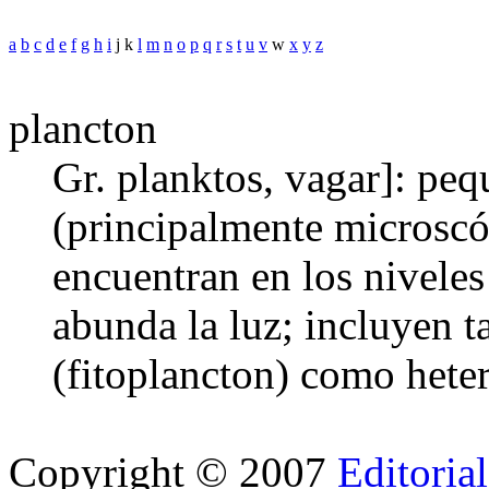
a
b
c
d
e
f
g
h
i
j k
l
m
n
o
p
q
r
s
t
u
v
w
x
y
z
plancton
Gr. planktos, vagar]: pe
(principalmente microsc
encuentran en los niveles
abunda la luz; incluyen t
(fitoplancton) como heter
Copyright © 2007
Editoria