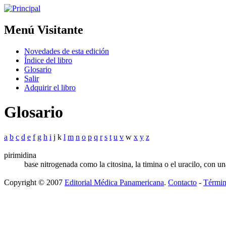
Menú Visitante
Novedades de esta edición
Índice del libro
Glosario
Salir
Adquirir el libro
Glosario
a
b
c
d
e
f
g
h
i
j k
l
m
n
o
p
q
r
s
t
u
v
w
x
y
z
pirimidina
base nitrogenada como la citosina, la timina o el uracilo, con u
Copyright © 2007
Editorial Médica Panamericana
.
Contacto
-
Términ