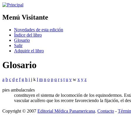
Menú Visitante
Novedades de esta edición
Índice del libro
Glosario
Salir
Adquirir el libro
Glosario
a
b
c
d
e
f
g
h
i
j k
l
m
n
o
p
q
r
s
t
u
v
w
x
y
z
pies ambulacrales
constituyen el sistema de locomoción de los equinodermos. Est
vascular acuífero que los recorre favoreciendo la fijación, el de
Copyright © 2007
Editorial Médica Panamericana
.
Contacto
-
Términ