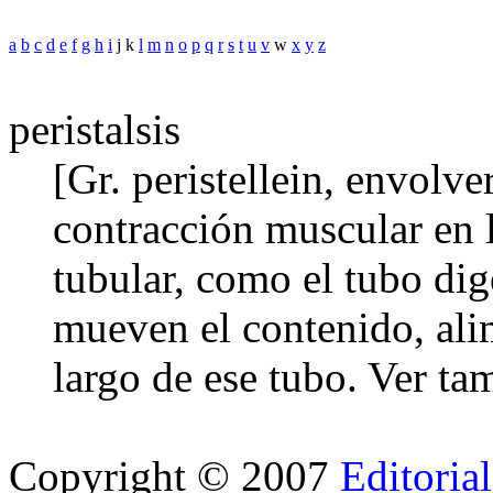
a
b
c
d
e
f
g
h
i
j k
l
m
n
o
p
q
r
s
t
u
v
w
x
y
z
peristalsis
[Gr. peristellein, envolve
contracción muscular en l
tubular, como el tubo dig
mueven el contenido, ali
largo de ese tubo.
Ver ta
Copyright © 2007
Editoria