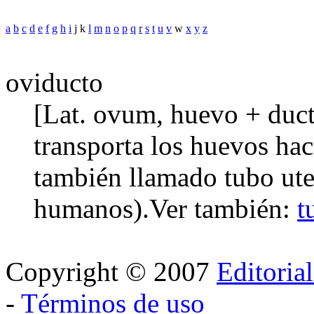
a
b
c
d
e
f
g
h
i
j k
l
m
n
o
p
q
r
s
t
u
v
w
x
y
z
oviducto
[Lat. ovum, huevo + duct
transporta los huevos haci
también llamado tubo ute
humanos).
Ver también:
t
Copyright © 2007
Editoria
-
Términos de uso