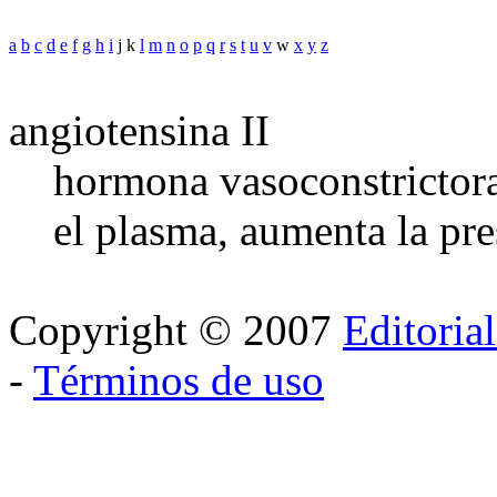
a
b
c
d
e
f
g
h
i
j k
l
m
n
o
p
q
r
s
t
u
v
w
x
y
z
angiotensina II
hormona vasoconstrictora
el plasma, aumenta la pr
Copyright © 2007
Editoria
-
Términos de uso