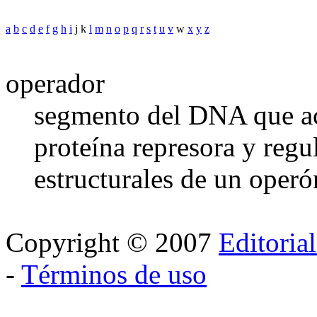
a
b
c
d
e
f
g
h
i
j k
l
m
n
o
p
q
r
s
t
u
v
w
x
y
z
operador
segmento del DNA que ac
proteína represora y regu
estructurales de un operó
Copyright © 2007
Editoria
-
Términos de uso