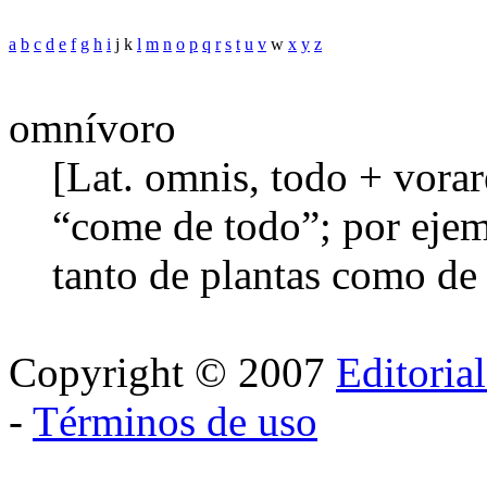
a
b
c
d
e
f
g
h
i
j k
l
m
n
o
p
q
r
s
t
u
v
w
x
y
z
omnívoro
[Lat. omnis, todo + vora
“come de todo”; por ejem
tanto de plantas como de 
Copyright © 2007
Editoria
-
Términos de uso