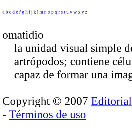
a
b
c
d
e
f
g
h
i
j k
l
m
n
o
p
q
r
s
t
u
v
w
x
y
z
omatidio
la unidad visual simple d
artrópodos; contiene célul
capaz de formar una ima
Copyright © 2007
Editoria
-
Términos de uso