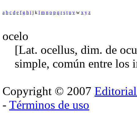
a
b
c
d
e
f
g
h
i
j k
l
m
n
o
p
q
r
s
t
u
v
w
x
y
z
ocelo
[Lat. ocellus, dim. de ocu
simple, común entre los 
Copyright © 2007
Editoria
-
Términos de uso