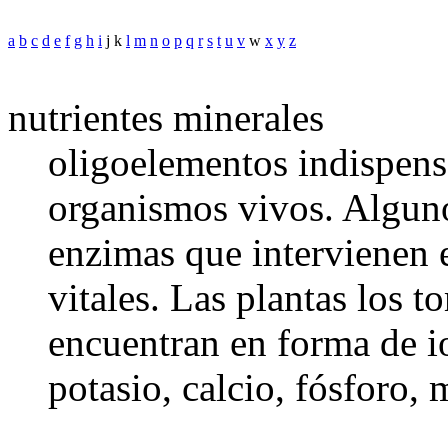
a
b
c
d
e
f
g
h
i
j k
l
m
n
o
p
q
r
s
t
u
v
w
x
y
z
nutrientes minerales
oligoelementos indispens
organismos vivos. Alguno
enzimas que intervienen 
vitales. Las plantas los 
encuentran en forma de i
potasio, calcio, fósforo, 