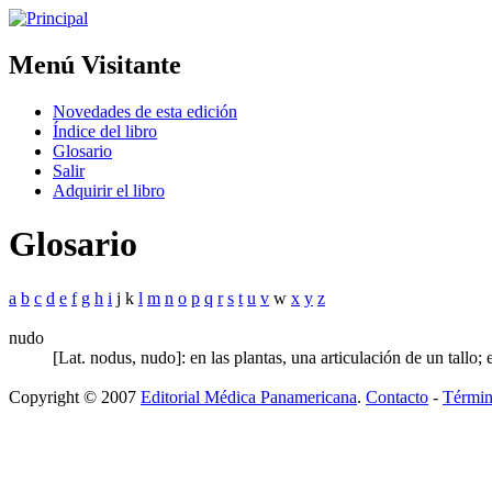
Menú Visitante
Novedades de esta edición
Índice del libro
Glosario
Salir
Adquirir el libro
Glosario
a
b
c
d
e
f
g
h
i
j k
l
m
n
o
p
q
r
s
t
u
v
w
x
y
z
nudo
[Lat. nodus, nudo]: en las plantas, una articulación de un tallo; 
Copyright © 2007
Editorial Médica Panamericana
.
Contacto
-
Términ