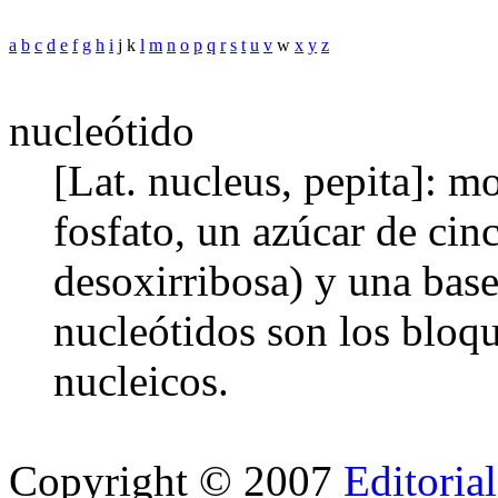
a
b
c
d
e
f
g
h
i
j k
l
m
n
o
p
q
r
s
t
u
v
w
x
y
z
nucleótido
[Lat. nucleus, pepita]: 
fosfato, un azúcar de cin
desoxirribosa) y una base
nucleótidos son los bloqu
nucleicos.
Copyright © 2007
Editoria