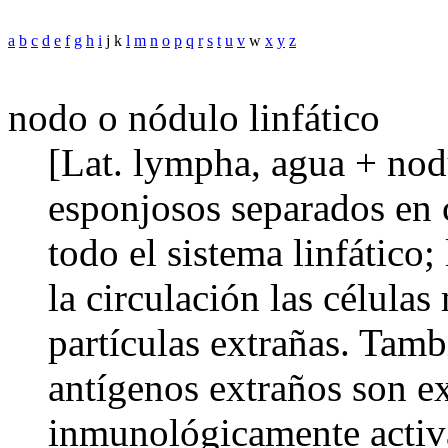
a
b
c
d
e
f
g
h
i
j k
l
m
n
o
p
q
r
s
t
u
v
w
x
y
z
nodo o nódulo linfático
[Lat. lympha, agua + nod
esponjosos separados en 
todo el sistema linfático;
la circulación las células
partículas extrañas. Tamb
antígenos extraños son ex
inmunológicamente activ